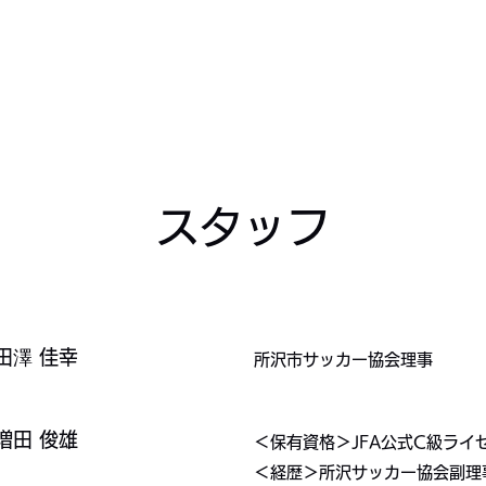
​スタッフ
​​田澤 佳幸
​​所沢市サッカー協会理事
​​増田 俊雄
＜保有資格＞JFA公式C級ライセ
＜経歴＞所沢サッカー協会副理