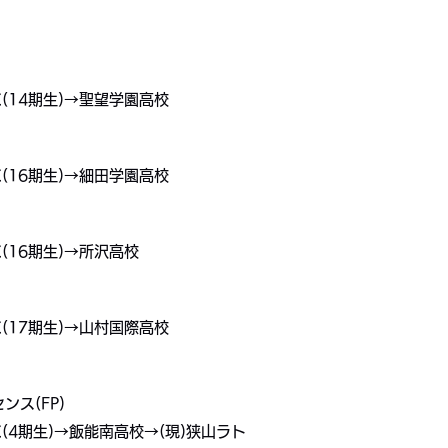
(14期生)→聖望学園高校
(16期生)→細田学園高校
(16期生)→所沢高校
(17期生)→山村国際高校
ンス(FP)
(4期生)→飯能南高校→(現)狭山ラト