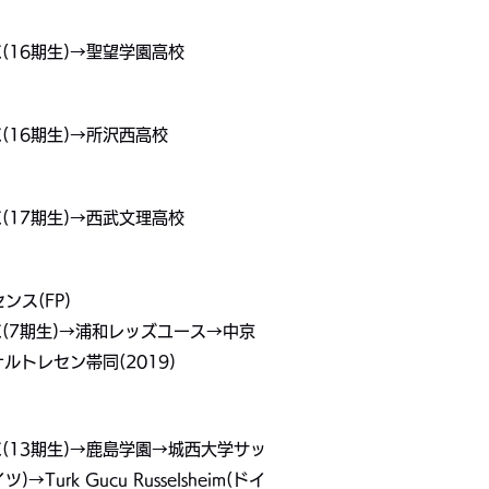
(16期生)→聖望学園高校
(16期生)→所沢西高校
(17期生)→西武文理高校
ンス(FP)
(7期生)→浦和レッズユース→中京
ルトレセン帯同(2019)
(13期生)→鹿島学園→城西大学サッ
ツ)→Turk Gucu Russelsheim(ドイ