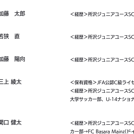
加藤 太郎
＜経歴＞所沢ジュニアユースSC
​​若狭 直
＜経歴＞所沢ジュニアユースSC
​​加藤 陽向
＜経歴＞所沢ジュニアユースSC
三上 綾太
＜保有資格＞JFA公認C級ライセ
＜経歴＞所沢ジュニアユースSC
大学サッカー部、U-14ナショナ
​​関口 健太
＜経歴＞所沢ジュニアユースSC
カー部→FC Basara Mainz(ドイ