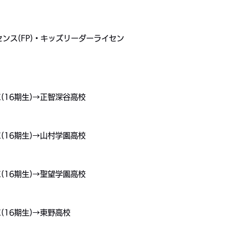
センス(FP)・キッズリーダーライセン
(16期生)→正智深谷高校
(16期生)→山村学園高校
(16期生)→聖望学園高校
(16期生)→東野高校