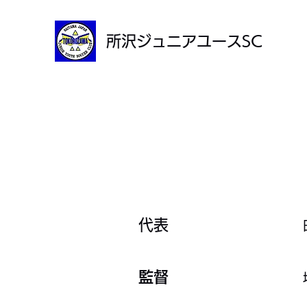
所沢ジュニアユースSC
​代表
​監督