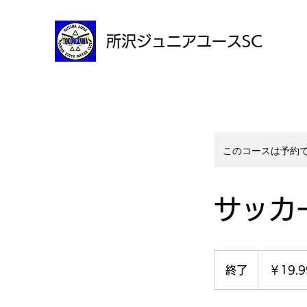
所沢ジュニアユースSC
このコースは予約
サッカ
19.99
円
終了
終
￥19.9
了